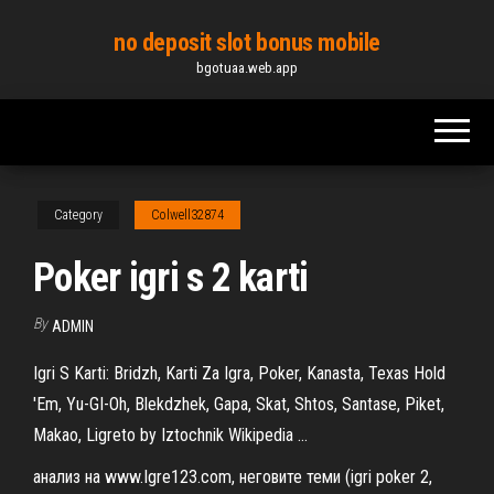
Skip
no deposit slot bonus mobile
to
bgotuaa.web.app
the
content
Category
Colwell32874
Poker igri s 2 karti
By
ADMIN
Igri S Karti: Bridzh, Karti Za Igra, Poker, Kanasta, Texas Hold
'Em, Yu-GI-Oh, Blekdzhek, Gapa, Skat, Shtos, Santase, Piket,
Makao, Ligreto by Iztochnik Wikipedia ...
анализ на www.Igre123.com, неговите теми (igri poker 2,