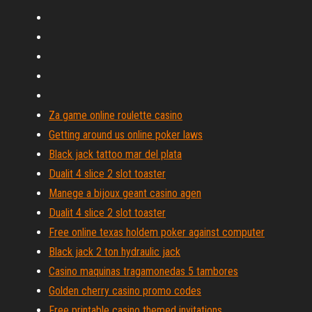
Za game online roulette casino
Getting around us online poker laws
Black jack tattoo mar del plata
Dualit 4 slice 2 slot toaster
Manege a bijoux geant casino agen
Dualit 4 slice 2 slot toaster
Free online texas holdem poker against computer
Black jack 2 ton hydraulic jack
Casino maquinas tragamonedas 5 tambores
Golden cherry casino promo codes
Free printable casino themed invitations